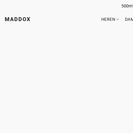
500m²
MADDOX
HEREN
DA