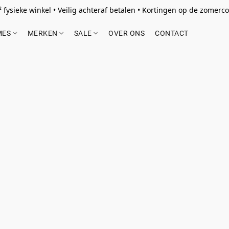
 fysieke winkel • Veilig achteraf betalen • Kortingen op de zomercol
MES
MERKEN
SALE
OVER ONS
CONTACT