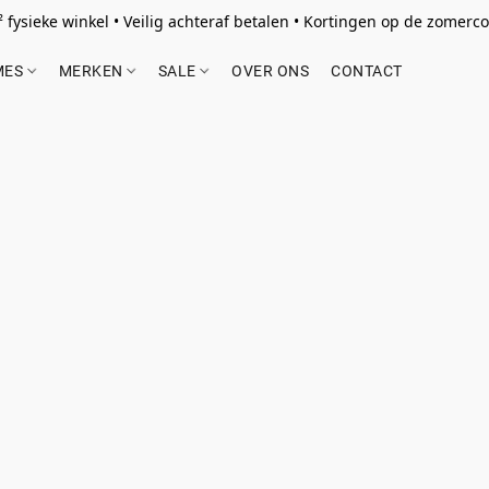
 fysieke winkel • Veilig achteraf betalen • Kortingen op de zomercol
MES
MERKEN
SALE
OVER ONS
CONTACT