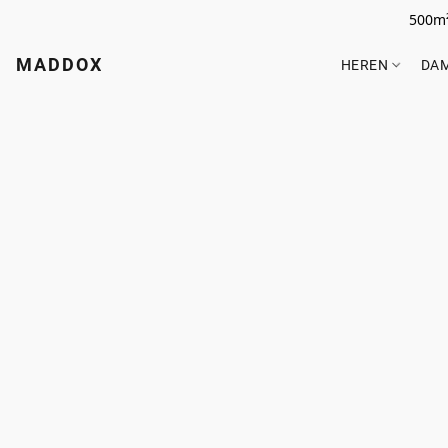
500m²
MADDOX
HEREN
DA