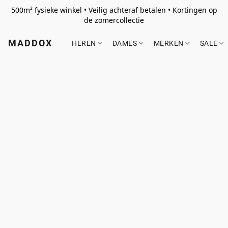
500m² fysieke winkel • Veilig achteraf betalen • Kortingen op
de zomercollectie
MADDOX
HEREN
DAMES
MERKEN
SALE