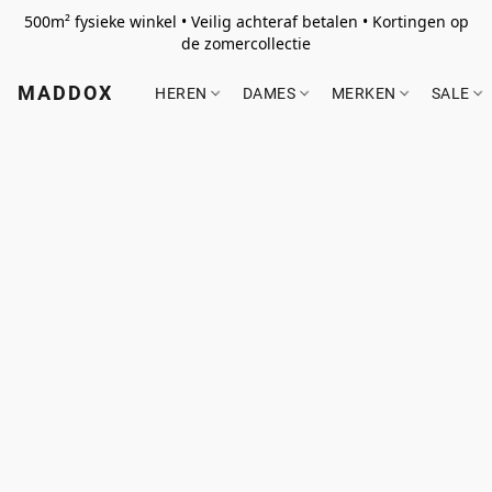
500m² fysieke winkel • Veilig achteraf betalen • Kortingen op
de zomercollectie
MADDOX
HEREN
DAMES
MERKEN
SALE