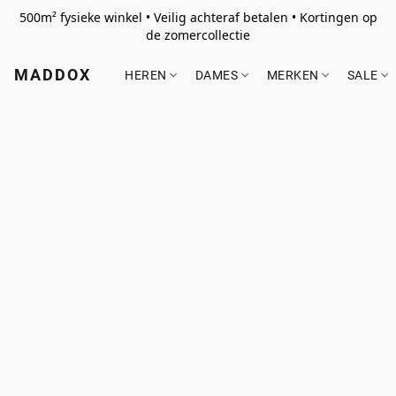
500m² fysieke winkel • Veilig achteraf betalen • Kortingen op
de zomercollectie
MADDOX
HEREN
DAMES
MERKEN
SALE