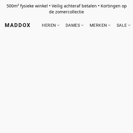
500m² fysieke winkel • Veilig achteraf betalen • Kortingen op
de zomercollectie
MADDOX
HEREN
DAMES
MERKEN
SALE