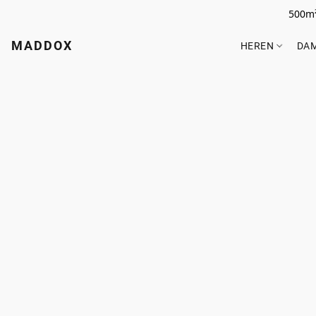
500m²
MADDOX
HEREN
DA