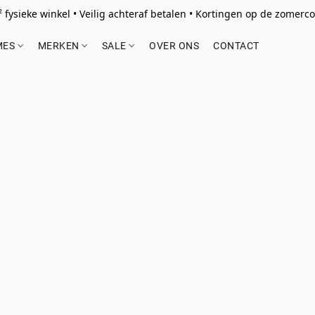
 fysieke winkel • Veilig achteraf betalen • Kortingen op de zomercol
MES
MERKEN
SALE
OVER ONS
CONTACT