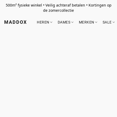
500m² fysieke winkel • Veilig achteraf betalen • Kortingen op
de zomercollectie
MADDOX
HEREN
DAMES
MERKEN
SALE