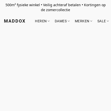
500m² fysieke winkel • Veilig achteraf betalen • Kortingen op
de zomercollectie
MADDOX
HEREN
DAMES
MERKEN
SALE