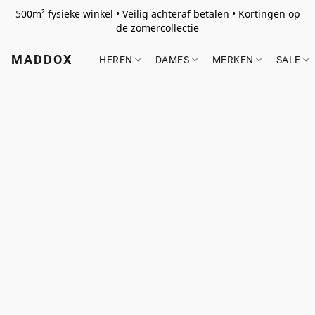
500m² fysieke winkel • Veilig achteraf betalen • Kortingen op
de zomercollectie
MADDOX
HEREN
DAMES
MERKEN
SALE