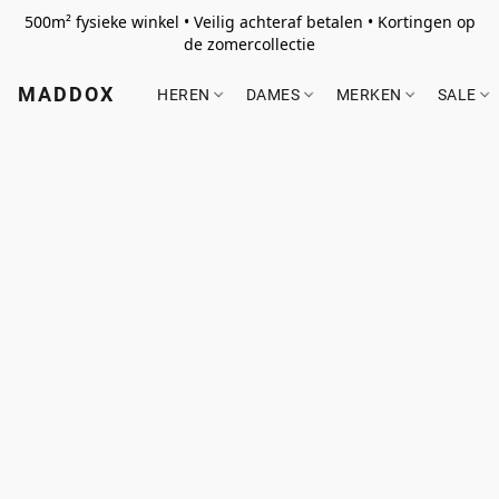
500m² fysieke winkel • Veilig achteraf betalen • Kortingen op
de zomercollectie
MADDOX
HEREN
DAMES
MERKEN
SALE