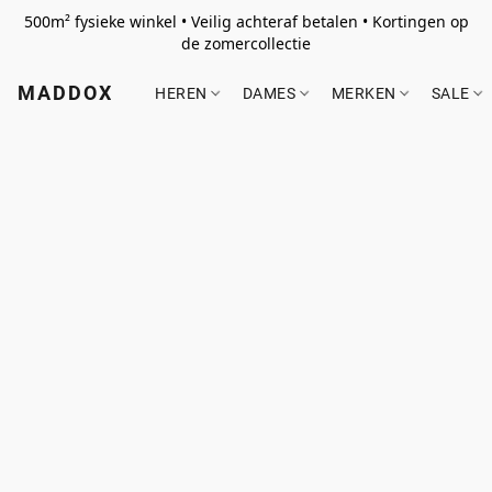
500m² fysieke winkel • Veilig achteraf betalen • Kortingen op
de zomercollectie
MADDOX
HEREN
DAMES
MERKEN
SALE