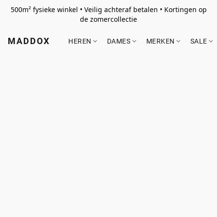
500m² fysieke winkel • Veilig achteraf betalen • Kortingen op
de zomercollectie
MADDOX
HEREN
DAMES
MERKEN
SALE