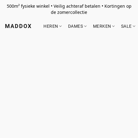
500m² fysieke winkel • Veilig achteraf betalen • Kortingen op
de zomercollectie
MADDOX
HEREN
DAMES
MERKEN
SALE