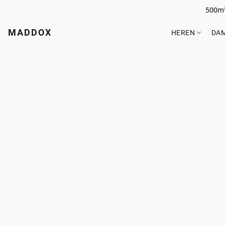
500m²
MADDOX
HEREN
DA