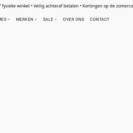
 fysieke winkel • Veilig achteraf betalen • Kortingen op de zomercol
MES
MERKEN
SALE
OVER ONS
CONTACT