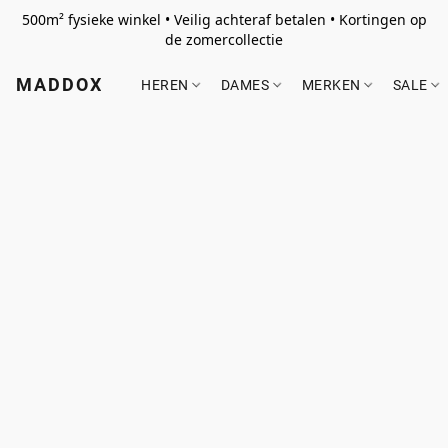
500m² fysieke winkel • Veilig achteraf betalen • Kortingen op
de zomercollectie
MADDOX
HEREN
DAMES
MERKEN
SALE