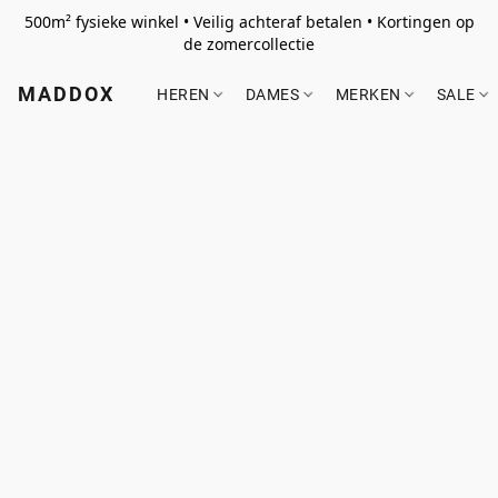
500m² fysieke winkel • Veilig achteraf betalen • Kortingen op
de zomercollectie
MADDOX
HEREN
DAMES
MERKEN
SALE