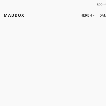
500m²
MADDOX
HEREN
DA