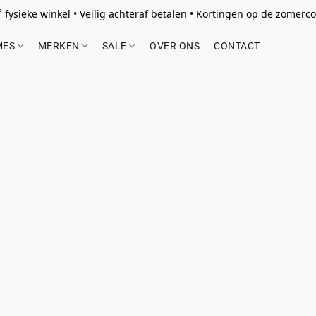
 fysieke winkel • Veilig achteraf betalen • Kortingen op de zomercol
MES
MERKEN
SALE
OVER ONS
CONTACT