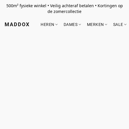
500m² fysieke winkel • Veilig achteraf betalen • Kortingen op
de zomercollectie
MADDOX
HEREN
DAMES
MERKEN
SALE