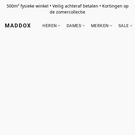
500m² fysieke winkel • Veilig achteraf betalen • Kortingen op
de zomercollectie
MADDOX
HEREN
DAMES
MERKEN
SALE