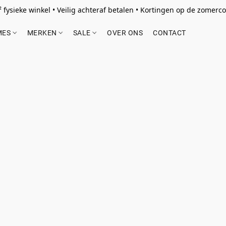
 fysieke winkel • Veilig achteraf betalen • Kortingen op de zomercol
MES
MERKEN
SALE
OVER ONS
CONTACT