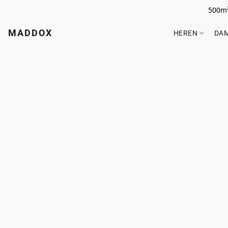
500m²
MADDOX
HEREN
DA