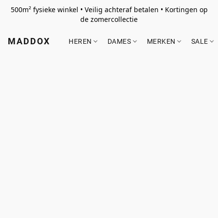
500m² fysieke winkel • Veilig achteraf betalen • Kortingen op
de zomercollectie
MADDOX
HEREN
DAMES
MERKEN
SALE