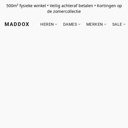
500m² fysieke winkel • Veilig achteraf betalen • Kortingen op
de zomercollectie
MADDOX
HEREN
DAMES
MERKEN
SALE