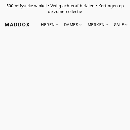
500m² fysieke winkel • Veilig achteraf betalen • Kortingen op
de zomercollectie
MADDOX
HEREN
DAMES
MERKEN
SALE