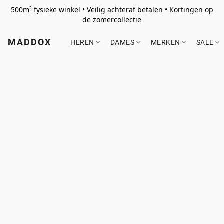
500m² fysieke winkel • Veilig achteraf betalen • Kortingen op
de zomercollectie
MADDOX
HEREN
DAMES
MERKEN
SALE