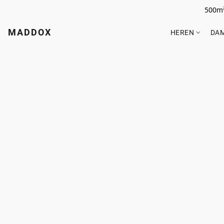
500m²
MADDOX
HEREN
DA