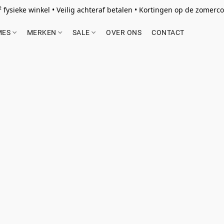
 fysieke winkel • Veilig achteraf betalen • Kortingen op de zomercol
MES
MERKEN
SALE
OVER ONS
CONTACT