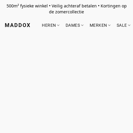
500m² fysieke winkel • Veilig achteraf betalen • Kortingen op
de zomercollectie
MADDOX
HEREN
DAMES
MERKEN
SALE