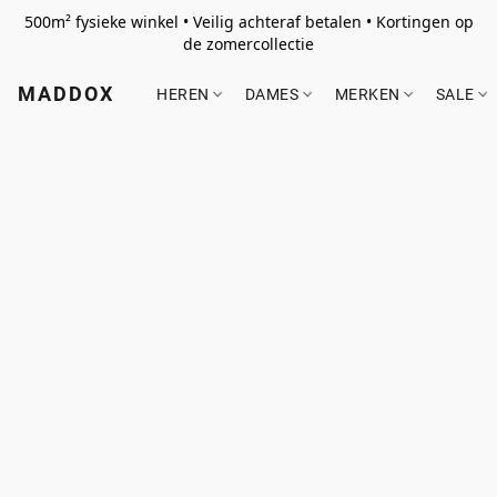
500m² fysieke winkel • Veilig achteraf betalen • Kortingen op
de zomercollectie
MADDOX
HEREN
DAMES
MERKEN
SALE