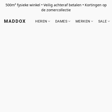
500m² fysieke winkel • Veilig achteraf betalen • Kortingen op
de zomercollectie
MADDOX
HEREN
DAMES
MERKEN
SALE