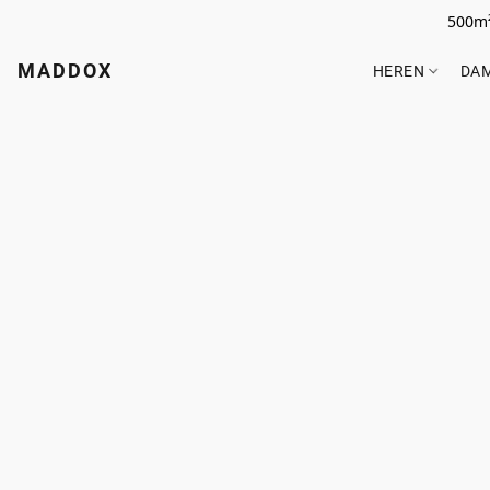
500m²
MADDOX
HEREN
DA