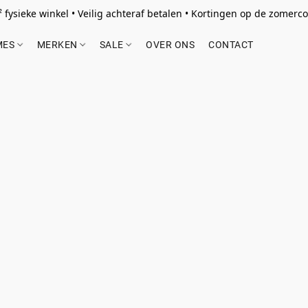
 fysieke winkel • Veilig achteraf betalen • Kortingen op de zomercol
MES
MERKEN
SALE
OVER ONS
CONTACT