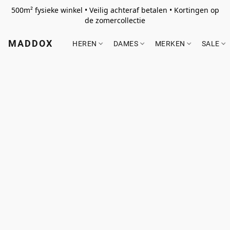
500m² fysieke winkel • Veilig achteraf betalen • Kortingen op
de zomercollectie
MADDOX
HEREN
DAMES
MERKEN
SALE