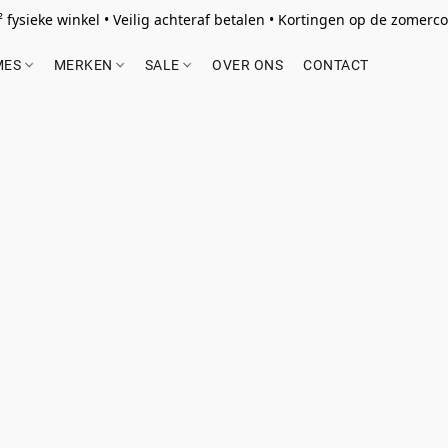
 fysieke winkel • Veilig achteraf betalen • Kortingen op de zomercol
MES
MERKEN
SALE
OVER ONS
CONTACT