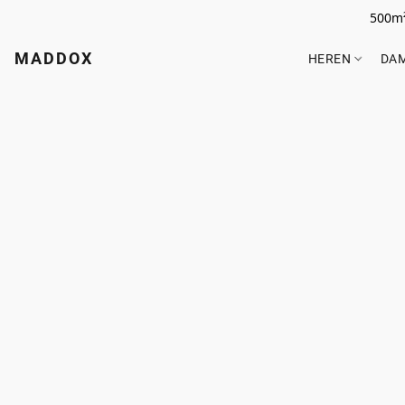
500m²
MADDOX
HEREN
DA