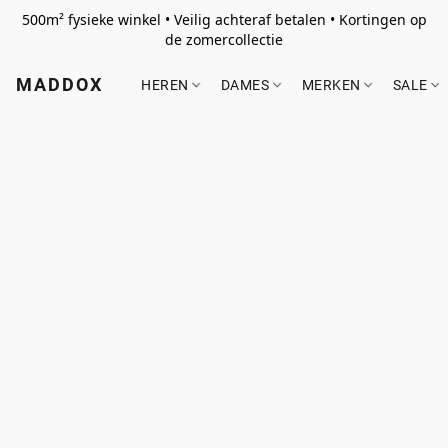
500m² fysieke winkel • Veilig achteraf betalen • Kortingen op
de zomercollectie
MADDOX
HEREN
DAMES
MERKEN
SALE