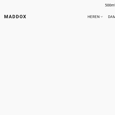
500m²
MADDOX
HEREN
DA