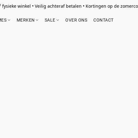
 fysieke winkel • Veilig achteraf betalen • Kortingen op de zomercol
MES
MERKEN
SALE
OVER ONS
CONTACT