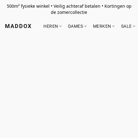
500m² fysieke winkel • Veilig achteraf betalen • Kortingen op
de zomercollectie
MADDOX
HEREN
DAMES
MERKEN
SALE