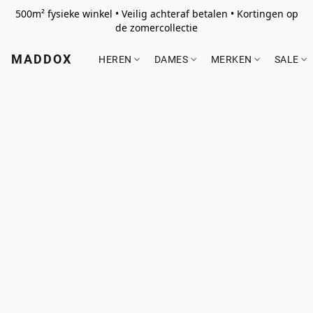
500m² fysieke winkel • Veilig achteraf betalen • Kortingen op
de zomercollectie
MADDOX
HEREN
DAMES
MERKEN
SALE