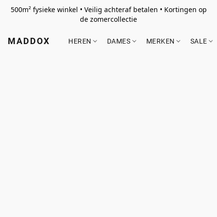
500m² fysieke winkel • Veilig achteraf betalen • Kortingen op
de zomercollectie
MADDOX
HEREN
DAMES
MERKEN
SALE