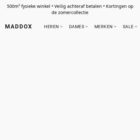
500m² fysieke winkel • Veilig achteraf betalen • Kortingen op
de zomercollectie
MADDOX
HEREN
DAMES
MERKEN
SALE