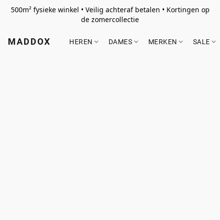
500m² fysieke winkel • Veilig achteraf betalen • Kortingen op
de zomercollectie
MADDOX
HEREN
DAMES
MERKEN
SALE