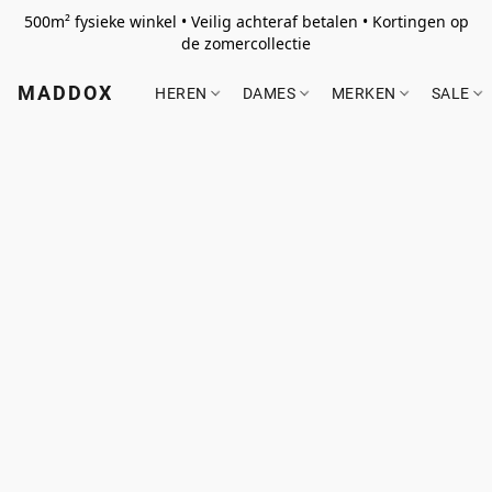
500m² fysieke winkel • Veilig achteraf betalen • Kortingen op
de zomercollectie
MADDOX
HEREN
DAMES
MERKEN
SALE