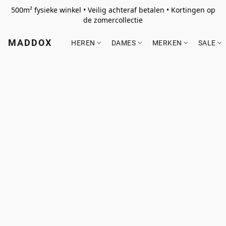
500m² fysieke winkel • Veilig achteraf betalen • Kortingen op
de zomercollectie
MADDOX
HEREN
DAMES
MERKEN
SALE