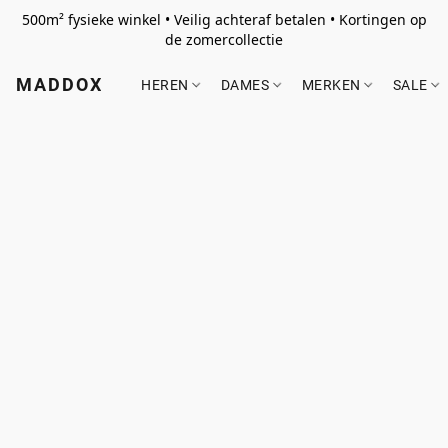
500m² fysieke winkel • Veilig achteraf betalen • Kortingen op
de zomercollectie
MADDOX
HEREN
DAMES
MERKEN
SALE