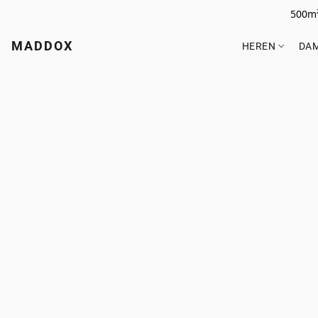
500m²
MADDOX
HEREN
DA