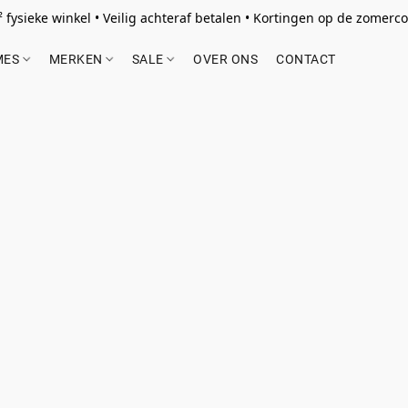
 fysieke winkel • Veilig achteraf betalen • Kortingen op de zomercol
MES
MERKEN
SALE
OVER ONS
CONTACT