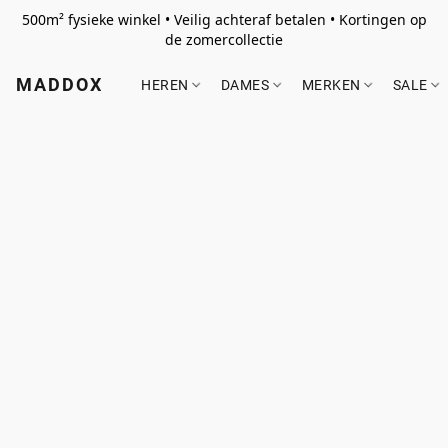
500m² fysieke winkel • Veilig achteraf betalen • Kortingen op
de zomercollectie
MADDOX
HEREN
DAMES
MERKEN
SALE