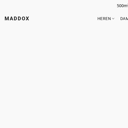
500m²
MADDOX
HEREN
DA