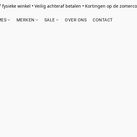
 fysieke winkel • Veilig achteraf betalen • Kortingen op de zomercol
MES
MERKEN
SALE
OVER ONS
CONTACT