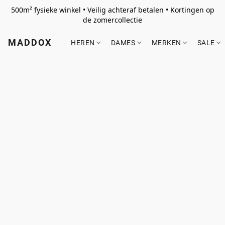
500m² fysieke winkel • Veilig achteraf betalen • Kortingen op
de zomercollectie
MADDOX
HEREN
DAMES
MERKEN
SALE