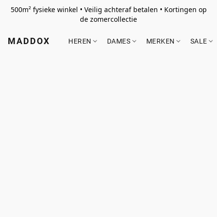
500m² fysieke winkel • Veilig achteraf betalen • Kortingen op
de zomercollectie
MADDOX
HEREN
DAMES
MERKEN
SALE