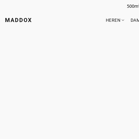
500m²
MADDOX
HEREN
DA