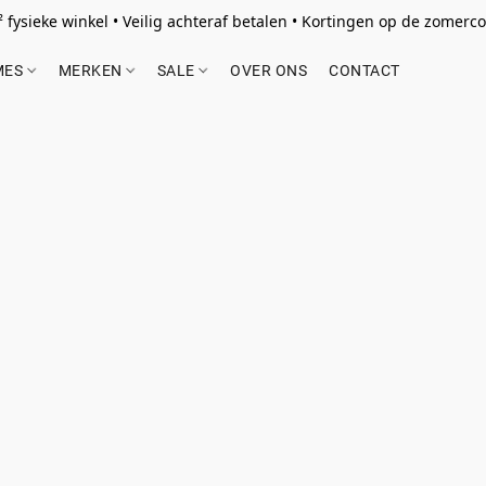
 fysieke winkel • Veilig achteraf betalen • Kortingen op de zomercol
MES
MERKEN
SALE
OVER ONS
CONTACT