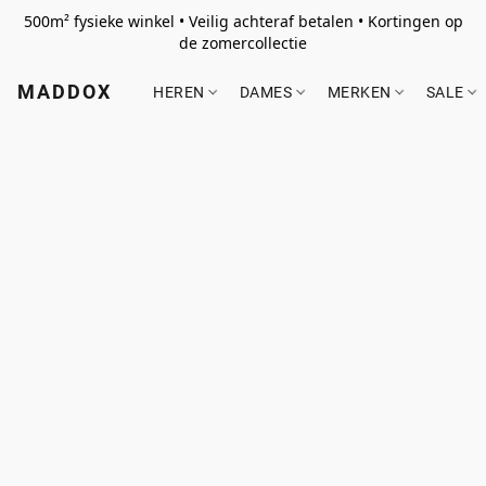
500m² fysieke winkel • Veilig achteraf betalen • Kortingen op
de zomercollectie
MADDOX
HEREN
DAMES
MERKEN
SALE