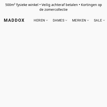
500m² fysieke winkel • Veilig achteraf betalen • Kortingen op
de zomercollectie
MADDOX
HEREN
DAMES
MERKEN
SALE